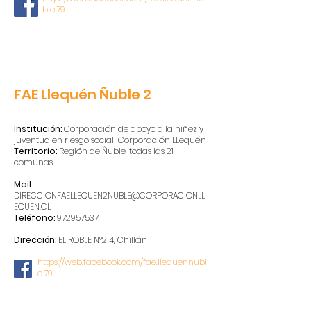
ble.79
FAE Llequén Ñuble 2
Institución:
Corporación de apoyo a la niñez y
juventud en riesgo social-Corporación LLequén
Territorio:
Región de Ñuble, todas las 21
comunas
Mail:
DIRECCIONFAELLEQUEN2NUBLE@CORPORACIONLL
EQUEN.CL
Teléfono:
972957537
Dirección:
EL ROBLE N°214, Chillán
https://web.facebook.com/fae.llequennubl
e.79