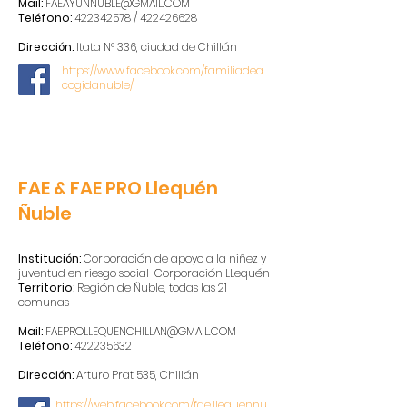
Mail:
FAEAYUNNUBLE@GMAIL.COM
Teléfono:
422342578
/
422426628
Dirección:
Itata N° 336, ciudad de Chillán
https://www.facebook.com/familiadea
cogidanuble/
FAE & FAE PRO Llequén
Ñuble
Institución:
Corporación de apoyo a la niñez y
juventud en riesgo social-Corporación LLequén
Territorio:
Región de Ñuble, todas las 21
comunas
Mail:
FAEPROLLEQUENCHILLAN@GMAIL.COM
Teléfono:
422235632
Dirección:
Arturo Prat 5
35, Chillán
https://web.facebook.com/fae.llequennu