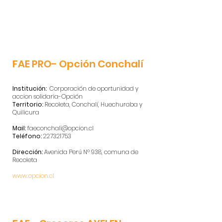
FAE PRO- Opción Conchalí
Institución:
Corporación de oportunidad y
accion solidaria-Opción
Territorio:
Recoleta, Conchalí, Huechuraba y
Quilicura
Mail:
faeconchali@opcion.cl
Teléfono:
227321753
Dirección:
Avenida Perú Nº 938, comuna de
Recoleta
www.opcion.cl