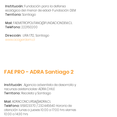
Institución:
Fundación para la defensa
ecológica del menor de edad-Fundación DEM
Territorio:
Santiago
Mail:
FAEMETROPOLITANO@FUNDACIONDEM.CL
Teléfono:
222150200
Dirección:
LIRA 1712, Santiago
www.acogerdem.cl
FAE PRO - ADRA Santiago 2
Institución:
Agencia adventista de desarrollo y
recursos asistenciales-ADRA CHILE
Territorio:
Recoleta y Santiago
Mail:
ADRACONCURSA@ADRA.CL
Teléfono:
959123370
/
232445640
Horario de
atención lunes a jueves 10:00 a 17:00 hrs viernes
10:00 a 14:30 hrs