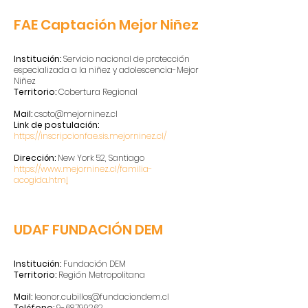
FAE Captación Mejor Niñez
Institución:
Servicio nacional de protección
especializada a la niñez y adolescencia-Mejor
Niñez
Territorio:
Cobertura Regional
Mail:
csoto@mejorninez.cl
Link de postulación:
https://inscripcionfae.sis.mejorninez.cl/
Dirección:
New York
52, Santiago
https://www.mejorninez.cl/familia-
acogida.htm
l
​​UDAF FUNDACIÓN DEM
Institución:
Fundación DEM
Territorio:
Región Metropolitana
Mail:
leonor.cubillos@fundaciondem.cl
Teléfono:
9-68799262