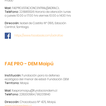
Prado
Mail:
FAEPRO.ESTACIONCENTRAL@ADRA.CL
Teléfono:
226985536
Horario de atención lunes
a jueves 10:00 a 17:00 hrs viernes 10:00 a 14:30 hrs
Dirección:
Isabel de Castilla Nº 0195, Estación
Central, Santiago.
https://www.facebook.com/adrafae
FAE PRO - DEM Maipú
Institución:
Fundación para la defensa
ecológica del menor de edad-Fundación DEM
Territorio:
Maipú
Mail:
fae
promaipu@fundaciondem.cl
Teléfono:
228330984
/
992051140
Dirección:
Chacabuco Nº 425, Maipú.
www.acogerdem.cl