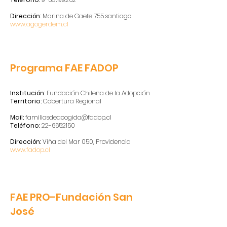
Dirección:
Marina de Gaete 755 santiago
www.agogerdem.cl
Programa FAE FADOP
Institución:
Fundación Chilena de la Adopción
Territorio:
Cobertura Regional
Mail:
familiasdeacogida@fadop.cl
Teléfono:
22-6652150
Dirección:
Viña del Mar 050, Providencia
www.fadop.cl
FAE PRO-Fundación San
José