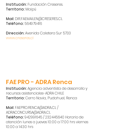
Institución:
Fundación Creseres.
Territorio:
Maipú
Mail:
DIR.FAEMAILEN@CRESERES.CL
Teléfono:
564979416
Dirección:
Avenida Caletera Sur 5733
www.creseres.cl
FAE PRO - ADRA Renca
Institución:
Agencia adventista de desarrollo y
recursos asistenciales-ADRA CHILE
Territorio:
Cerro Navia, Pudahuel, Renca
Mail:
FAEPRO.RENCA@ADRA.CL
/
ADRACONCURSA@ADRA.CL
Teléfono:
942991645
/
232445640
Horario de
atención lunes a jueves 10:00 a 17:00 hrs viernes
10:00 a 14:30 hrs