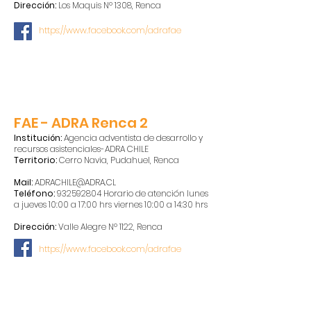
Dirección:
Los Maquis Nº 1308, Renca
https://www.facebook.com/adrafae
FAE - ADRA Renca 2
Institución:
Agencia adventista de desarrollo y
recursos asistenciales-ADRA CHILE
Territorio:
Cerro Navia, Pudahuel, Renca
Mail:
ADRACHILE@ADRA.CL
Teléfono:
932592804
Horario de atención lunes
a jueves 10:00 a 17:00 hrs viernes 10:00 a 14:30 hrs
Dirección:
Valle Alegre Nº 1122, Renca
https://www.facebook.com/adrafae