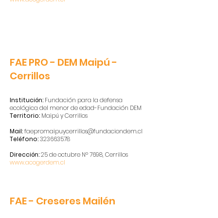
FAE PRO - DEM Maipú -
Cerrillos
Institución:
Fundación para la defensa
ecológica del menor de edad-Fundación DEM
Territorio:
Maipú y Cerrillos
Mail:
faepromaipuycerrillos@fundaciondem.cl
Teléfono:
323663578
Dirección:
25 de octubre Nº 7698, Cerrillos
www.acogerdem.cl
FAE - Creseres Mailén