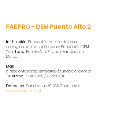
FAE PRO - DEM Puente Alto 2
Institución:
Fundación para la defensa
ecológica del menor de edad-Fundación DEM
Territorio:
Puente Alto, Pirque y San José de
Maipo
Mail:
direccionfaepropuentealto2@fundaciondem.cl
Teléfono:
227109960
/
222150200
Dirección:
Gandarillas Nº 285, Puente Alto
www.acogerdem.cl