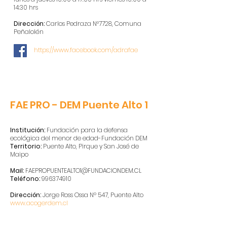
14:30 hrs
Dirección:
Carlos Pedraza N°7728, Comuna
Peñalolén
https://www.facebook.com/adrafae
FAE PRO - DEM Puente Alto 1
Institución:
Fundación para la defensa
ecológica del menor de edad-Fundación DEM
Territorio:
Puente Alto, Pirque y San José de
Maipo
Mail:
FAEPROPUENTEALTO1@FUNDACIONDEM.CL
Teléfono:
996374910
Dirección:
Jorge Ross Ossa Nº 547, Puente Alto
www.acogerdem.cl