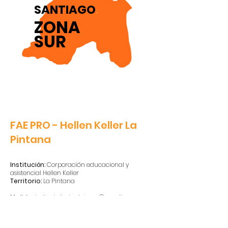
SANTIAGO
.
ZONA
SUR
FAE PRO - Hellen Keller La
Pintana
Institución:
Corporación educacional y
asistencial Hellen Keller
Territorio:
La Pintana
Mail:
faehellenkellerlapintana@gmail.com
Teléfono:
225594332
Dirección:
Los Alerces 10695, El Bosque