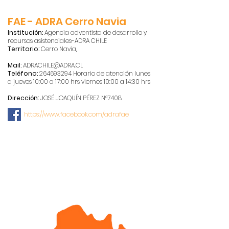
FAE - ADRA Cerro Navia
Institución:
Agencia adventista de desarrollo y
recursos asistenciales-ADRA CHILE
Territorio:
Cerro Navia,
Mail:
ADRACHILE@ADRA.CL
Teléfono:
264693294
Horario de atención lunes
a jueves 10:00 a 17:00 hrs viernes 10:00 a 14:30 hrs
Dirección:
JOSÉ JOAQUÍN PÉREZ N°7408
https://www.facebook.com/adrafae