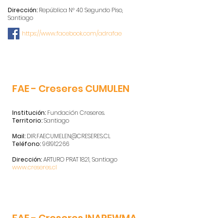
Dirección:
República N° 40 Segundo Piso,
Santiago
https://www.facebook.com/adrafae
FAE - Creseres CUMULEN
Institución:
Fundación Creseres.
Territorio:
Santiago
Mail:
DIR.FAECUMELEN@CRESERES.CL
Teléfono:
961912266
Dirección:
ARTURO PRAT 1821, Santiago
www.creseres.cl