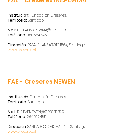
FAE - Creseres INAPEWMA
Institución:
Fundación Creseres.
Territorio:
Santiago
Mail:
DIR.FAEINAPEWMA@CRESERES.CL
Teléfono:
950554345
Dirección:
PASAJE LANZAROTE 1564, Santiago
www.creseres.cl
FAE - Creseres NEWEN
Institución:
Fundación Creseres.
Territorio:
Santiago
Mail:
DIR.FAENEWEN@CRESERES.CL
Teléfono:
264692485
Dirección:
SANTIAGO CONCHA 1622, Santiago
www.creseres.cl