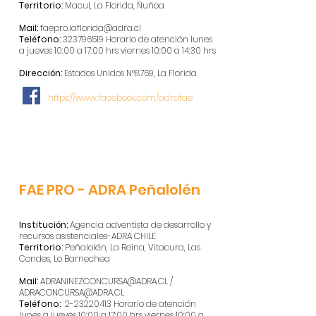
Territorio:
Macul, La Florida, Ñuñoa
Mail:
faepro.laflorida@adra.cl
Teléfono:
323796519
Horario de atención lunes
a jueves 10:00 a 17:00 hrs viernes 10:00 a 14:30 hrs
Dirección:
Estados Unidos N°8769, La Florida
https://www.facebook.com/adrafae
FAE PRO - ADRA Peñalolén
Institución:
Agencia adventista de desarrollo y
recursos asistenciales-ADRA CHILE
Territorio:
Peñalolén, La Reina, Vitacura, Las
Condes, Lo Barnechea
Mail:
ADRANINEZCONCURSA@ADRA.CL
/
ADRACONCURSA@ADRA.CL
Teléfono:
2-23220413
Horario de atención
lunes a jueves 10:00 a 17:00 hrs viernes 10:00 a