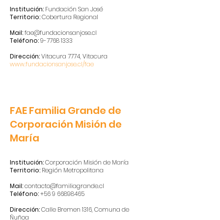
Institución:
Fundación San José
Territorio:
Cobertura Regional
Mail:
fae@fundacionsanjose.cl
Teléfono:
9-7768 1333
Dirección:
Vitacura 7774, Vitacura
www.fundacionsanjose.cl/fae
FAE Familia Grande de
Corporación Misión de
María
Institución:
Corporación Misión de María
Territorio:
Región Metropolitana
Mail:
contacto@familiagrande.cl
Teléfono:
+56 9 66898465
Dirección:
Calle Bremen 1316, Comuna de
Ñuñoa